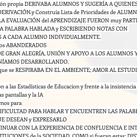
cisión propia DERIVABA ALUMNOS Y SUGERÍA A QUIENE
ERIVACIÓN.y Construía Lista de Prioridades de ALUMN
de LA EVALUACIÓN del APRENDIZAJE FUERON muy PARTI
 PALABRA HABLADA y ESCRIBIENDO NOTAS CON 
 A CADA ALUMNO INDIVIDUALMENTE.
os ABANDERADOS
DE GRAN ALEGRÍA, UNIÓN Y APOYO A LOS ALUMNOS Y
NÍAMOS DESARROLLANDO.
que se RESPIRABA EN EL AMBIENTE; AMOR AL ESTUDIO
 a las Estadísticas de Educacion y frente a la insistencia 
 pantallas y la IA
amos para
IFICULTAD PARA HABLAR Y ENCUENTREN LAS PALABR
UE DESEAN y EXPRESARLO
NUAR CON LA EXPERIENCIA DE CONFLUENCIA E IN
TUCIONES de la SOCIEDAD, COMO si fueran estas; DI