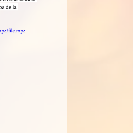
 de la 
mp4/file.mp4