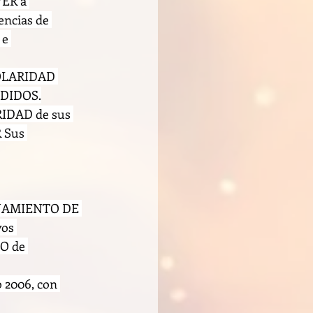
ER a 
ncias de 
e 
OLARIDAD 
EDIDOS.
RIDAD de sus 
 Sus 
ÑAMIENTO DE 
os 
O de 
2006, con 