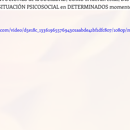
a SITUACIÓN PSICOSOCIAL en DETERMINADOS momentos
ic.com/video/d5e18c_1336196557694301aabde41bf1dfc807/1080p/