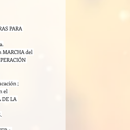
AS PARA 
a.
en MARCHA del 
UPERACIÓN 
cación ;
 el 
 DE LA 
.