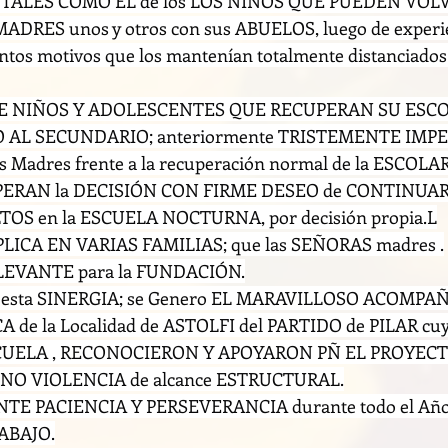
TALES COMO EL de los LOS NIÑOS QUE PUEDEN VOLV
DRES unos y otros con sus ABUELOS, luego de experie
intos motivos que los mantenían totalmente distanciados 
E NIÑOS Y ADOLESCENTES QUE RECUPERAN SU ESC
 AL SECUNDARIO; anteriormente TRISTEMENTE IMP
 Madres frente a la recuperación normal de la ESCOLA
UPERAN la DECISIÓN CON FIRME DESEO de CONTINUAR
OS en la ESCUELA NOCTURNA, por decisión propia.L
PLICA EN VARIAS FAMILIAS; que las SEÑORAS madres .
LEVANTE para la FUNDACIÓN.
esta SINERGIA; se Genero EL MARAVILLOSO ACOMPA
 de la Localidad de ASTOLFI del PARTIDO de PILAR cuy
CUELA , RECONOCIERON Y APOYARON PÑ EL PROYECT
 NO VIOLENCIA de alcance ESTRUCTURAL.
E PACIENCIA Y PERSEVERANCIA durante todo el Año 
ABAJO.