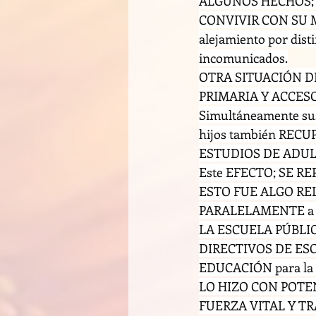
ALGUNOS HECHOS; 
CONVIVIR CON SU MA
alejamiento por dist
incomunicados.
OTRA SITUACIÓN D
PRIMARIA Y ACCESO
Simultáneamente sus
hijos también REC
ESTUDIOS DE ADULT
Este EFECTO; SE RE
ESTO FUE ALGO RE
PARALELAMENTE a 
LA ESCUELA PÚBLICA
DIRECTIVOS DE ES
EDUCACIÓN para la
LO HIZO CON POTENT
FUERZA VITAL Y TR