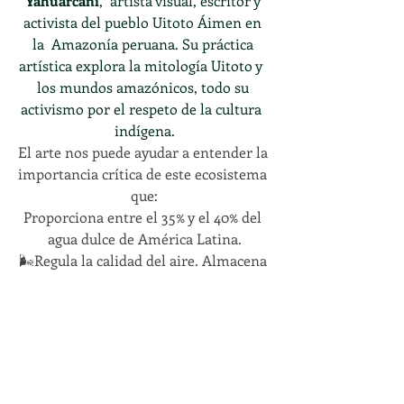
Yahuarcani
,  artista visual, escritor y 
activista del pueblo Uitoto Áimen en 
la  Amazonía peruana. Su práctica 
artística explora la mitología Uitoto y  
los mundos amazónicos, todo su 
activismo por el respeto de la cultura  
indígena.
El arte nos puede ayudar a entender la 
importancia crítica de este ecosistema 
que:
Proporciona entre el 35% y el 40% del 
agua dulce de América Latina.
🌬Regula la calidad del aire. Almacena 
las emisiones netas de carbono.
Es el hogar de aproximadamente 1,5 
millones de indígenas.
*  *  *
La obra del artista 
Rember Yahuarcani