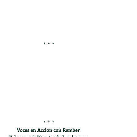
*  *  *
*  *  *
Voces en Acción con Rember 