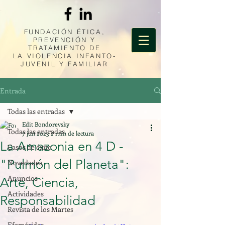
FUNDACIÓN ÉTICA,
PREVENCIÓN Y
TRATAMIENTO DE
LA
VIOLENCIA INFANTO-
JUVENIL Y FAMILIAR
Entrada
Todas las entradas
Edit Bondorevsky
Todas las entradas
7 jun 2023
2 min de lectura
La Amazonia en 4 D -
Casos de éxito
"Pulmón del Planeta":
Novedades
Anuncios
Arte, Ciencia,
Actividades
Responsabilidad
Revista de los Martes
Efemérides