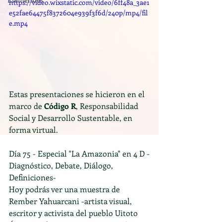
https://video.wixstatic.com/video/6ff48a_3ae1
e52fae64475f8372604e939f3f6d/240p/mp4/fil
e.mp4
Estas presentaciones se hicieron en el 
marco de 
Código R
, Responsabilidad 
Social y Desarrollo Sustentable, en 
forma virtual.
Día 75 - Especial "La Amazonia" en 4 D -
Diagnóstico, Debate, Diálogo, 
Definiciones-
Hoy podrás ver una muestra de 
Rember Yahuarcani -artista visual, 
escritor y activista del pueblo Uitoto 