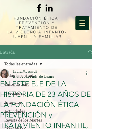
FUNDACIÓN ÉTICA,
PREVENCIÓN Y
TRATAMIENTO DE
LA
VIOLENCIA INFANTO-
JUVENIL Y FAMILIAR
Entrada
Todas las entradas
Laura Moscardi
Todas las entradas
18 dic 2024
1 min de lectura
EN ESTE EJE DE LA
Casos de éxito
HISTORIA DE 23 AÑOS DE
Novedades
Anuncios
LA FUNDACIÓN ÉTICA
Actividades
PREVENCIÓN y
Revista de los Martes
TRATAMIENTO INFANTIL,
Efemérides