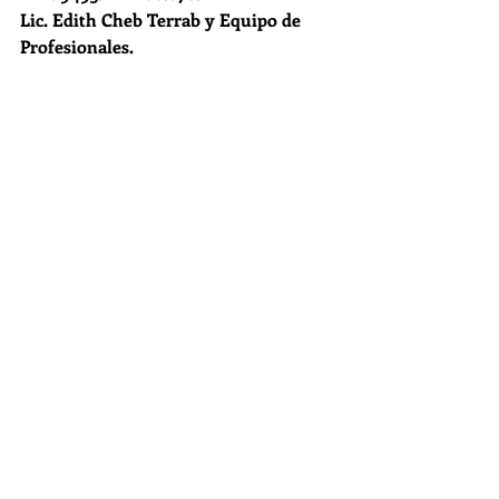
Lic. Edith Cheb Terrab y Equipo de 
Profesionales.
Comentarios
Escribir un comentario...
Teléfono:
+54.9.11.3523-6500
fundacionetica.pyt@gmail.com