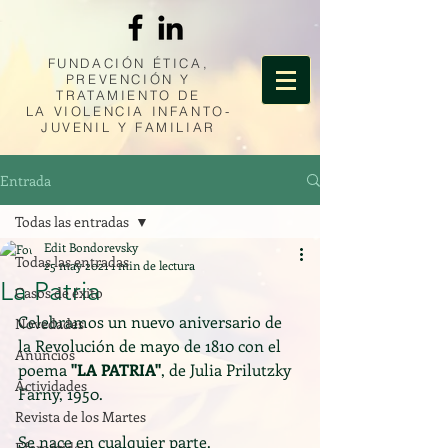
FUNDACIÓN ÉTICA,
PREVENCIÓN Y
TRATAMIENTO DE
LA
VIOLENCIA INFANTO-
JUVENIL Y FAMILIAR
Entrada
Todas las entradas
Edit Bondorevsky
Todas las entradas
25 may 2021
1 min de lectura
La Patria
Casos de éxito
Celebramos un nuevo aniversario de 
Novedades
la Revolución de mayo de 1810 con el 
Anuncios
poema 
"LA PATRIA"
, de Julia Prilutzky 
Actividades
Farny, 1950.
Revista de los Martes
Se nace en cualquier parte. 
Efemérides