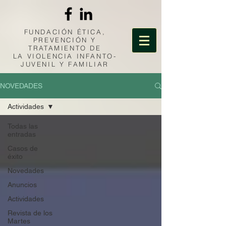
FUNDACIÓN ÉTICA,
PREVENCIÓN Y
TRATAMIENTO DE
LA
VIOLENCIA INFANTO-
JUVENIL Y FAMILIAR
NOVEDADES
Actividades
Todas las
entradas
Casos de
éxito
Novedades
Anuncios
Actividades
Revista de los
Martes