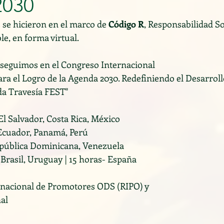
2030
 se hicieron en el marco de 
Código R
, Responsabilidad Soc
e, en forma virtual.
. seguimos en el Congreso Internacional 
a el Logro de la Agenda 2030. Redefiniendo el Desarrollo
da Travesía FEST"
El Salvador, Costa Rica, México
 Ecuador, Panamá, Perú
República Dominicana, Venezuela
 Brasil, Uruguay | 15 horas- España
rnacional de Promotores ODS (RIPO) y
al