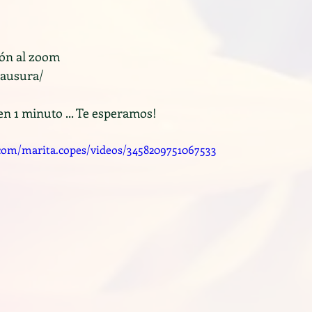
ión al zoom
lausura/
en 1 minuto ... Te esperamos!
com/marita.copes/videos/3458209751067533