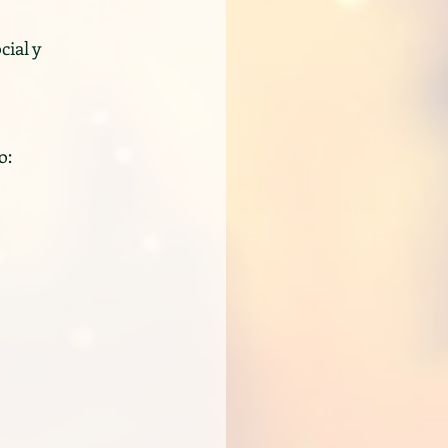
ial y 
: 